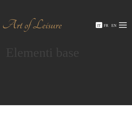
IT
FR
EN
Elementi base