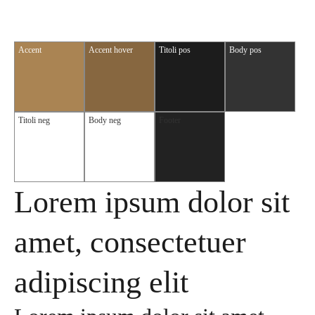
Accent
Accent hover
Titoli pos
Body pos
Titoli neg
Body neg
Footer
Lorem ipsum dolor sit
amet, consectetuer
adipiscing elit